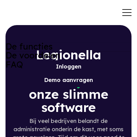
D
e
f
u
n
c
t
i
e
s
Legionella
D
e
v
o
o
r
d
e
l
e
n
F
A
Q
preventie beheer
Inloggen
is
een eitje
met
Demo aanvragen
onze slimme
software
Bij veel bedrijven belandt de
administratie onderin de kast, met soms