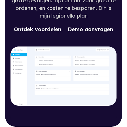
grote gevolgen. Tijd om dit voor goed te
ordenen, en kosten te besparen. Dit is
mijn legionella plan
O
n
d
e
k
v
o
o
d
e
e
n
D
e
m
o
a
a
n
v
a
g
e
n
t
r
l
r