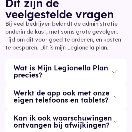
Dit zijn de
veelgestelde vragen
Bij veel bedrijven belandt de administratie
onderin de kast, met soms grote gevolgen.
Tijd om dit voor goed te ordenen, en kosten
te besparen. Dit is mijn Legionella plan.
Wat is Mijn Legionella Plan
precies?
Werkt de app ook met onze
Mijn Legionella Plan is een digitale app
eigen telefoons en tablets?
voor compleet legionellabeheer. Je
registreert alle meetwaarden, beheert
Kan ik ook waarschuwingen
taken, maakt risicoanalyses inzichtelijk
Ja, Mijn Legionella Plan is volledig
ontvangen bij afwijkingen?
en hebt de optie om slimme sensoren te
platformonafhankelijk en werkt op