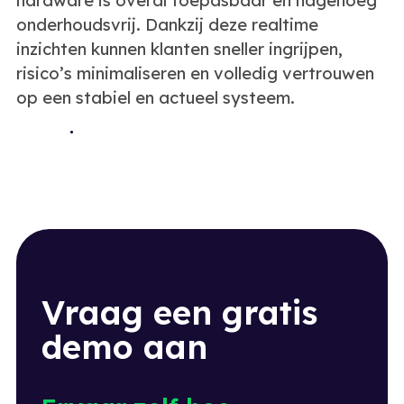
hardware is overal toepasbaar en nagenoeg
onderhoudsvrij. Dankzij deze realtime
inzichten kunnen klanten sneller ingrijpen,
risico’s minimaliseren en volledig vertrouwen
op een stabiel en actueel systeem.
M
e
e
r
l
e
z
e
n
Vraag een gratis
demo aan